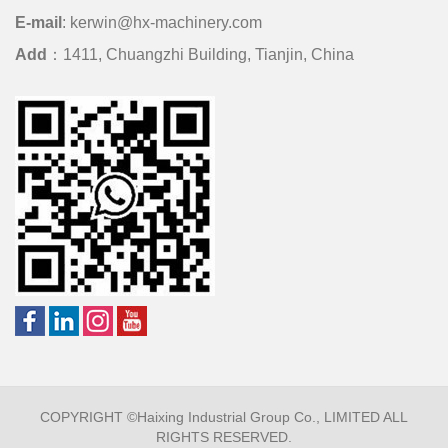
E-mail
:
kerwin@hx-machinery.com
Add
：1411, Chuangzhi Building, Tianjin, China
COPYRIGHT ©Haixing Industrial Group Co., LIMITED ALL
RIGHTS RESERVED.