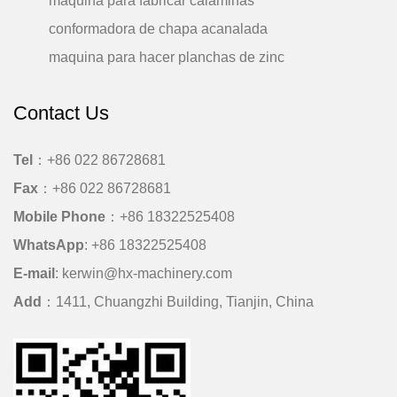
maquina para fabricar calaminas
conformadora de chapa acanalada
maquina para hacer planchas de zinc
Contact Us
Tel
：+86 022 86728681
Fax
：+86 022 86728681
Mobile Phone
：
+86 18322525408
WhatsApp
:
+86 18322525408
E-mail
:
kerwin@hx-machinery.com
Add
：1411, Chuangzhi Building, Tianjin, China