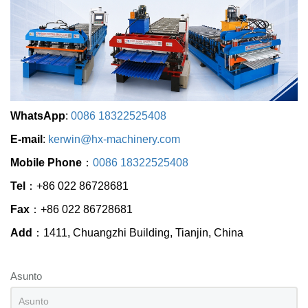
WhatsApp
:
0086 18322525408
E-mail
:
kerwin@hx-machinery.com
Mobile Phone
：
0086 18322525408
Tel
：+86 022 86728681
Fax
：+86 022 86728681
Add
：1411, Chuangzhi Building, Tianjin, China
Asunto