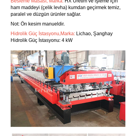
Besleme Masası, Marka:
HX Üretim ve işleme için
ham maddeyi (çelik levha) kumdan geçirmek temiz,
paralel ve düzgün ürünler sağlar.
Not: Ön kesim manueldir.
Hidrolik Güç İstasyonu,Marka:
Lichao, Şanghay
Hidrolik Güç İstasyonu: 4 kW