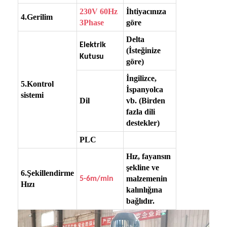
230V 60Hz
İhtiyacınıza
4.Gerilim
3Phase
göre
Delta
Elektrik
(İsteğinize
Kutusu
göre)
İngilizce,
5.Kontrol
İspanyolca
sistemi
Dil
vb. (Birden
fazla dili
destekler)
PLC
Hız, fayansın
şekline ve
6.Şekillendirme
malzemenin
5-6m/min
Hızı
kalınlığına
bağlıdır.